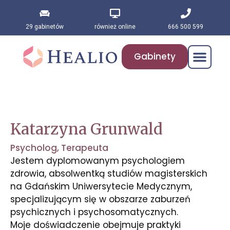
29 gabinetów
również online
666 500 599
Gabinety
Katarzyna Grunwald
Psycholog
,
Terapeuta
Jestem dyplomowanym psychologiem
zdrowia, absolwentką studiów magisterskich
na Gdańskim Uniwersytecie Medycznym,
specjalizującym się w obszarze zaburzeń
psychicznych i psychosomatycznych.
Moje doświadczenie obejmuje praktyki