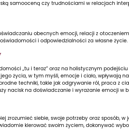
iską samooceną czy trudnościami w relacjach inter
oświadczaniu obecnych emocji, relacji z otoczeniem
oświadomości i odpowiedzialności za własne życie.
y
adomości „tu i teraz” oraz na holistycznym podejśc
jego życia, w tym myśli, emocje i ciało, wpływają 
odne techniki, takie jak odgrywanie ról, praca z ci
uży nacisk na doświadczanie i wyrażanie emocji w 
 zrozumieć siebie, swoje potrzeby oraz sposób, w j
j świadomie kierować swoim życiem, dokonywać wyb