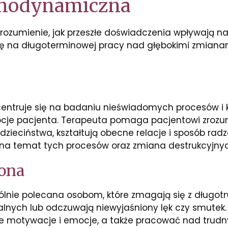
chodynamiczna
rozumienie, jak przeszłe doświadczenia wpływają na
się na długoterminowej pracy nad głębokimi zmiana
ntruje się na badaniu nieświadomych procesów i k
je pacjenta. Terapeuta pomaga pacjentowi zrozumi
ieciństwa, kształtują obecne relacje i sposób radz
 na temat tych procesów oraz zmiana destrukcyjny
zona
ólnie polecana osobom, które zmagają się z długo
alnych lub odczuwają niewyjaśniony lęk czy smutek
oje motywacje i emocje, a także pracować nad trudn