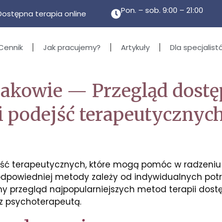
Pon. – sob. 9:00 – 21:00
Dostępna terapia online
Cennik
Jak pracujemy?
Artykuły
Dla specjalist
rakowie — Przegląd dost
i podejść terapeutycznyc
jść terapeutycznych, które mogą pomóc w radzeniu
dpowiedniej metody zależy od indywidualnych potrz
amy przegląd najpopularniejszych metod terapii dos
 z psychoterapeutą.