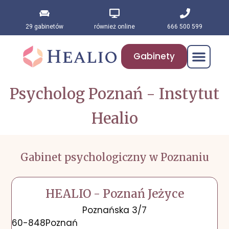
29 gabinetów
również online
666 500 599
Gabinety
Psycholog Poznań - Instytut
Healio
Gabinet psychologiczny w Poznaniu
HEALIO - Poznań Jeżyce
Poznańska 3/7
60-848
Poznań