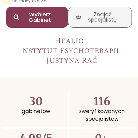
na ZnanyLekarz.pl
Wybierz
Znajdź
Gabinet
specjalistę
Healio
Instytut Psychoterapii
Justyna Rać
30
116
gabinetów
zweryfikowanych
specjalistów