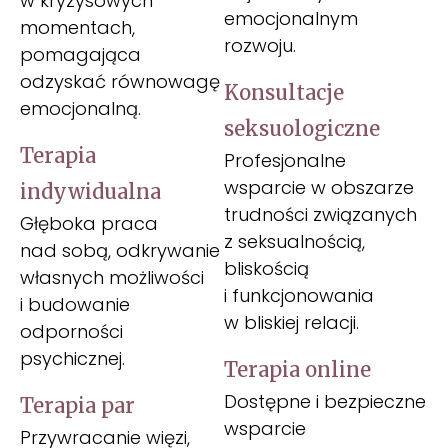
w kryzysowych
emocjonalnym
momentach,
rozwoju.
pomagająca
odzyskać równowagę
Konsultacje
emocjonalną.
seksuologiczne​
Terapia
Profesjonalne
wsparcie w obszarze
indywidualna
trudności związanych
Głęboka praca
z seksualnością,
nad sobą, odkrywanie
bliskością
własnych możliwości
i funkcjonowania
i budowanie
w bliskiej relacji.
odporności
psychicznej.
Terapia online
Dostępne i bezpieczne
Terapia par
wsparcie
Przywracanie więzi,