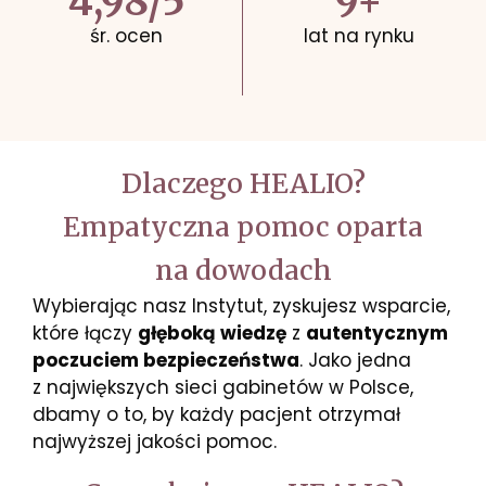
4
,98/
5
9+
śr. ocen
lat na rynku
Dlaczego HEALIO?
Empatyczna pomoc oparta
na dowodach
Wybierając nasz Instytut, zyskujesz wsparcie,
które łączy
głęboką wiedzę
z
autentycznym
poczuciem bezpieczeństwa
. Jako jedna
z największych sieci gabinetów w Polsce,
dbamy o to, by każdy pacjent otrzymał
najwyższej jakości pomoc.