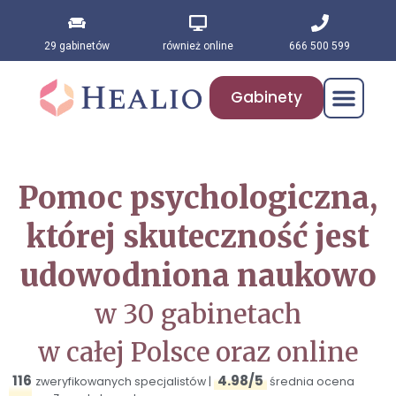
29 gabinetów
również online
666 500 599
Gabinety
Pomoc psychologiczna,
której skuteczność jest
udowodniona naukowo
w
30 gabinetach
w całej Polsce
oraz online
116
4.98/5
zweryfikowanych specjalistów |
średnia ocena