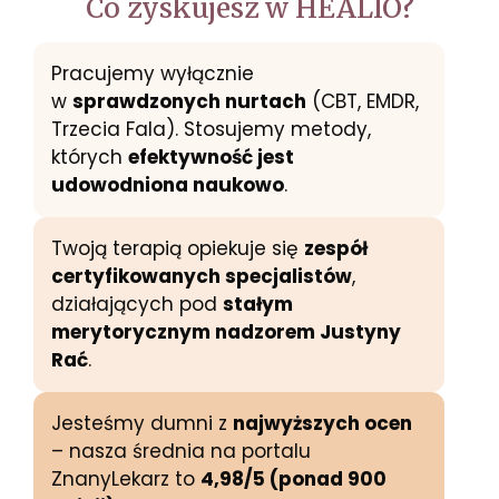
Co zyskujesz w HEALIO?
Pracujemy wyłącznie
w
sprawdzonych nurtach
(CBT, EMDR,
Trzecia Fala). Stosujemy metody,
których
efektywność jest
udowodniona naukowo
.
Twoją terapią opiekuje się
zespół
certyfikowanych specjalistów
,
działających pod
stałym
merytorycznym nadzorem Justyny
Rać
.
Jesteśmy dumni z
najwyższych ocen
– nasza średnia na portalu
ZnanyLekarz to
4,98/5 (ponad 900