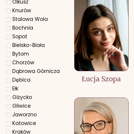
Olkusz
Knurów
Stalowa Wola
Bochnia
Sopot
Bielsko-Biała
Bytom
Chorzów
Dąbrowa Górnicza
Łucja Szopa
Dębica
Ełk
Giżycko
Gliwice
Jaworzno
Katowice
Kraków