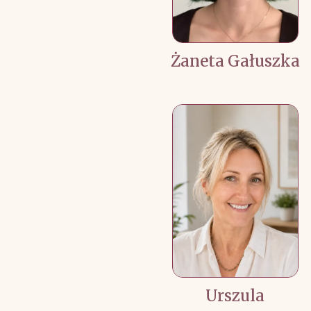
Żaneta Gałuszka
Urszula